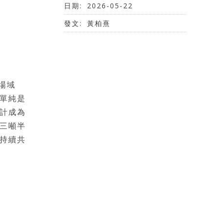
日期:
2026-05-22
發文:
黃柏熹
場域
單純是
計成為
三噸半
持續共