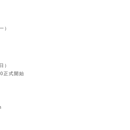
（一）
（日）
30正式開始
h