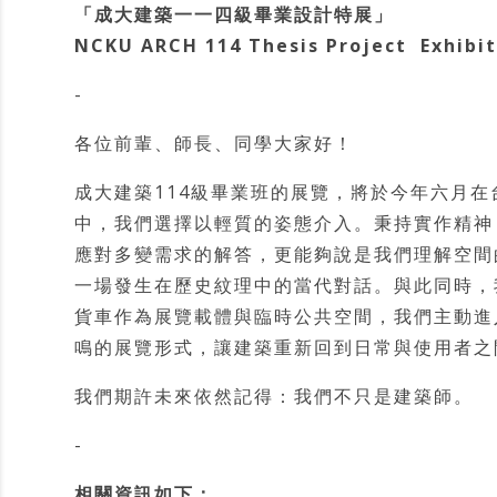
「成大建築一一四級畢業設計特展」
NCKU ARCH 114 Thesis Project Exhibit
-
各位前輩、師長、同學大家好！
成大建築114級畢業班的展覽，將於今年六月
中，我們選擇以輕質的姿態介入。秉持實作精神
應對多變需求的解答，更能夠說是我們理解空間
一場發生在歷史紋理中的當代對話。與此同時，
貨車作為展覽載體與臨時公共空間，我們主動進
鳴的展覽形式，讓建築重新回到日常與使用者之
我們期許未來依然記得：我們不只是建築師。
-
相關資訊如下：