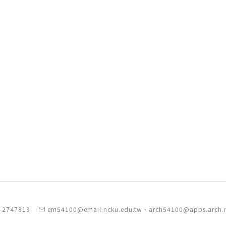
-2747819
em54100@email.ncku.edu.tw、arch54100@apps.arch